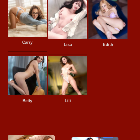
Carry
Lisa
Edith
Betty
Lili