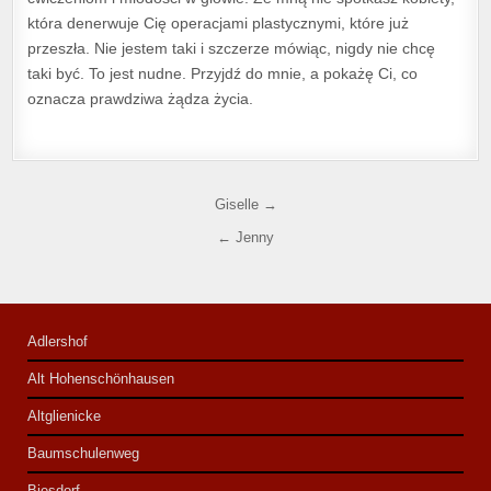
która denerwuje Cię operacjami plastycznymi, które już
przeszła. Nie jestem taki i szczerze mówiąc, nigdy nie chcę
taki być. To jest nudne. Przyjdź do mnie, a pokażę Ci, co
oznacza prawdziwa żądza życia.
Nawigacja wpisu
Giselle →
← Jenny
Adlershof
Alt Hohenschönhausen
Altglienicke
Baumschulenweg
Biesdorf