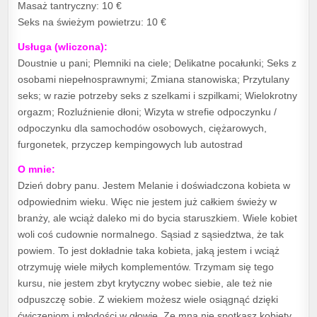
Masaż tantryczny: 10 €
Seks na świeżym powietrzu: 10 €
Usługa (wliczona):
Doustnie u pani; Plemniki na ciele; Delikatne pocałunki; Seks z
osobami niepełnosprawnymi; Zmiana stanowiska; Przytulany
seks; w razie potrzeby seks z szelkami i szpilkami; Wielokrotny
orgazm; Rozluźnienie dłoni; Wizyta w strefie odpoczynku /
odpoczynku dla samochodów osobowych, ciężarowych,
furgonetek, przyczep kempingowych lub autostrad
O mnie:
Dzień dobry panu. Jestem Melanie i doświadczona kobieta w
odpowiednim wieku. Więc nie jestem już całkiem świeży w
branży, ale wciąż daleko mi do bycia staruszkiem. Wiele kobiet
woli coś cudownie normalnego. Sąsiad z sąsiedztwa, że tak
powiem. To jest dokładnie taka kobieta, jaką jestem i wciąż
otrzymuję wiele miłych komplementów. Trzymam się tego
kursu, nie jestem zbyt krytyczny wobec siebie, ale też nie
odpuszczę sobie. Z wiekiem możesz wiele osiągnąć dzięki
ćwiczeniom i młodości w głowie. Ze mną nie spotkasz kobiety,