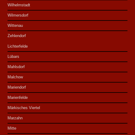
Wilhelmstadt
Wilmersdorf
Wittenau
Zehlendorf
Lichterfelde
Lübars
Mahlsdorf
Malchow
Mariendorf
Marienfelde
Märkisches Viertel
Marzahn
Mitte