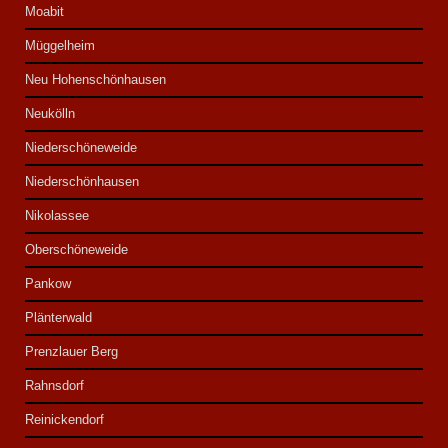
Moabit
Müggelheim
Neu Hohenschönhausen
Neukölln
Niederschöneweide
Niederschönhausen
Nikolassee
Oberschöneweide
Pankow
Plänterwald
Prenzlauer Berg
Rahnsdorf
Reinickendorf