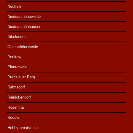
Neukölln
Niederschöneweide
Niederschönhausen
Nikolassee
Oberschöneweide
Pankow
Plänterwald
Prenzlauer Berg
Rahnsdorf
Reinickendorf
Rosenthal
Rudow
Hobby prostytutki