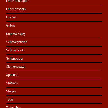
Friedrichshagen
Friedrichshain
Frohnau
Gatow
Rummelsburg
Schmargendorf
Schmöckwitz
Schöneberg
Siemensstadt
Spandau
Staaken
Steglitz
Tegel
Tempelhof