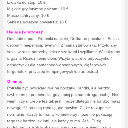
Erotyka do stóp: 10 €
Miękkie gry intymne palcami: 10 €
Masaż tantryczny: 10 €
Seks na świeżym powietrzu: 10 €
Usługa (wliczona):
Doustnie u pani; Plemniki na ciele; Delikatne pocałunki; Seks z
osobami niepełnosprawnymi; Zmiana stanowiska; Przytulany
seks; w razie potrzeby seks z szelkami i szpilkami; Wielokrotny
orgazm; Rozluźnienie dłoni; Wizyta w strefie odpoczynku /
odpoczynku dla samochodów osobowych, ciężarowych,
furgonetek, przyczep kempingowych lub autostrad
O mnie:
Potrafię być powściągliwa na początku randki, ale bardzo
szybko mi to przechodzi, gdy lepiej poznam drugą osobę. Nie
wiem, czy u Ciebie też tak jest i może dlatego nie bardzo masz
odwagę iść na taką randkę, ale powiem Ci, że to zupełnie
normalne. Każdy to ma, tylko niektórzy może nie pokazują
tego tak bardzo jak inni, ale każdy to ma. Jeśli Ci się
podobam, to zrób krok i zadzwoń do mnie, zrobimy to miło.