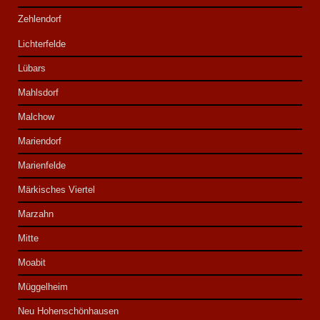
Zehlendorf
Lichterfelde
Lübars
Mahlsdorf
Malchow
Mariendorf
Marienfelde
Märkisches Viertel
Marzahn
Mitte
Moabit
Müggelheim
Neu Hohenschönhausen