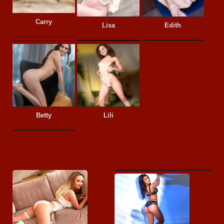
Carry
Lisa
Edith
Betty
Lili