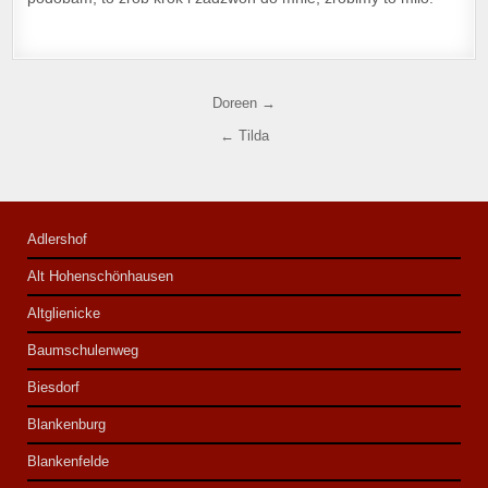
Nawigacja wpisu
Doreen →
← Tilda
Adlershof
Alt Hohenschönhausen
Altglienicke
Baumschulenweg
Biesdorf
Blankenburg
Blankenfelde